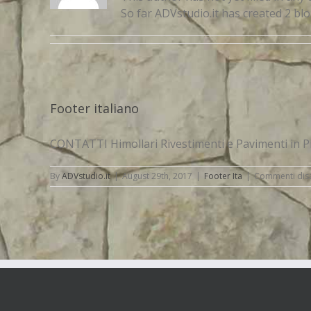
So far ADVstudio.it has created 2 blo
Footer italiano
CONTATTI Himollari Rivestimenti e Pavimenti in Piet
By
ADVstudio.it
|
August 29th, 2017
|
Footer Ita
|
Commenti disab