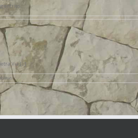
g entries.
ra Via [...]
su
ilitati
Footer
italiano