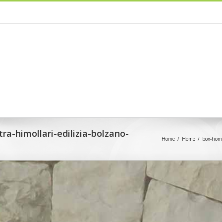
ra-himollari-edilizia-bolzano-
Home
/
Home
/
box-home