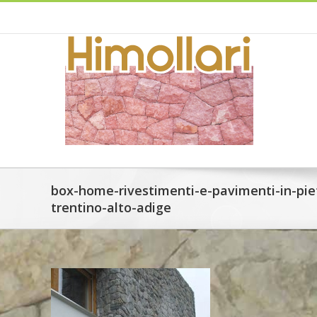
Skip
to
content
box-home-rivestimenti-e-pavimenti-in-piet
trentino-alto-adige