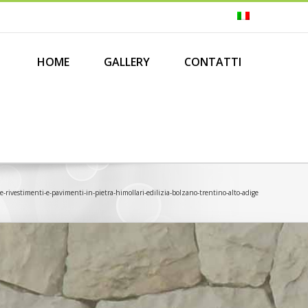
Search
for:
HOME
GALLERY
CONTATTI
-rivestimenti-e-pavimenti-in-pietra-himollari-edilizia-bolzano-trentino-alto-adige