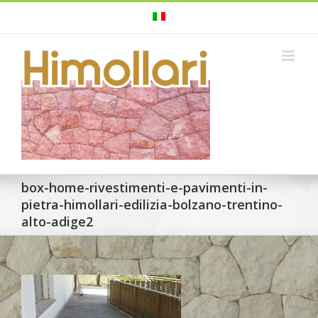
Skip
to
content
box-home-rivestimenti-e-pavimenti-in-
pietra-himollari-edilizia-bolzano-trentino-
alto-adige2