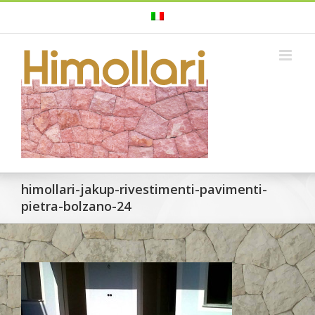
Skip
to
content
himollari-jakup-rivestimenti-pavimenti-
pietra-bolzano-24