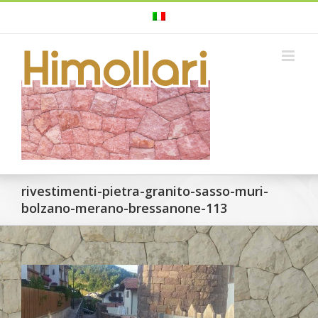
Skip
to
content
rivestimenti-pietra-granito-sasso-muri-
bolzano-merano-bressanone-113