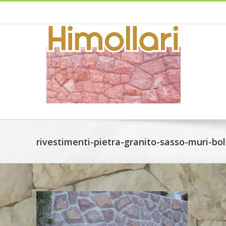
Skip
to
content
rivestimenti-pietra-granito-sasso-muri-b