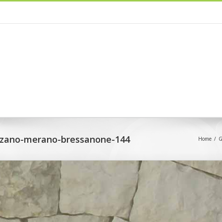
olzano-merano-bressanone-144
Home
/
G