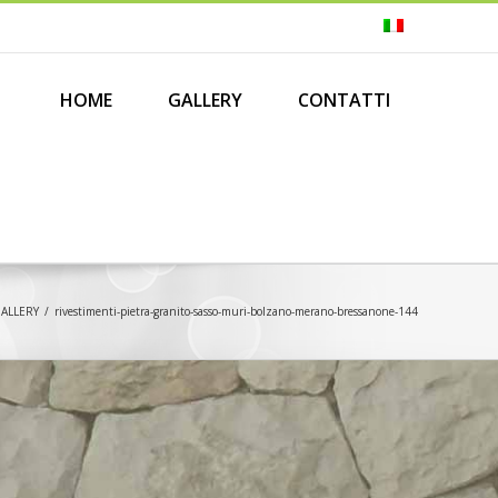
Search
for:
HOME
GALLERY
CONTATTI
ALLERY
/
rivestimenti-pietra-granito-sasso-muri-bolzano-merano-bressanone-144